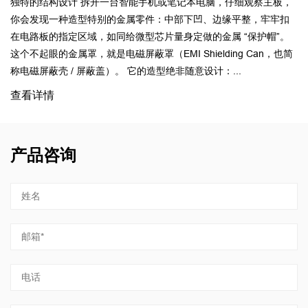
或笔记本电脑，仔细观察主板，
常州市鼎嘉金属科技有限公司成立于2
：中部下凹、边缘平整，牢牢扣
模具的设计，组装与维修 ，五金冲
片量身定做的金属 “保护帽”。
属冲压件为主的私营独资企业。 公
I Shielding Can，也简
邻太湖，距离上海浦东机场220km,
绝非随意设计：...
占地面积5400㎡，2024年又新增厂房15
查看详情
产品咨询