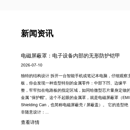
新闻资讯
护铠甲
为您提供近期的企业和行业新闻。
2024-09-24
，仔细观察主
常州市鼎嘉金属科技有限公司成立于2010年，主营业
凹、边缘平
精密模具的设计，组装与维修 ，五金冲压件制造，是
片量身定做的
产精密金属冲压件为主的私营独资企业。 公司地处常
蔽罩（EMI
区雪堰镇，毗邻太湖，距离上海浦东机场220km,距常
。 它的造型绝
际机场59km,厂房占地面积5400㎡，2024年又新增厂房1
㎡, 注册...
查看详情