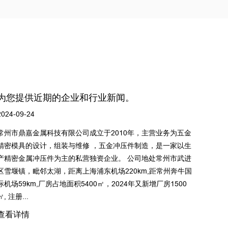
为您提供近期的企业和行业新闻。
2024-09-24
2
金
常州市鼎嘉金属科技有限公司成立于2010年，主营业务为五金
生
精密模具的设计，组装与维修 ，五金冲压件制造，是一家以生
进
产精密金属冲压件为主的私营独资企业。 公司地处常州市武进
国
区雪堰镇，毗邻太湖，距离上海浦东机场220km,距常州奔牛国
际机场59km,厂房占地面积5400㎡，2024年又新增厂房1500
㎡, 注册...
查看详情